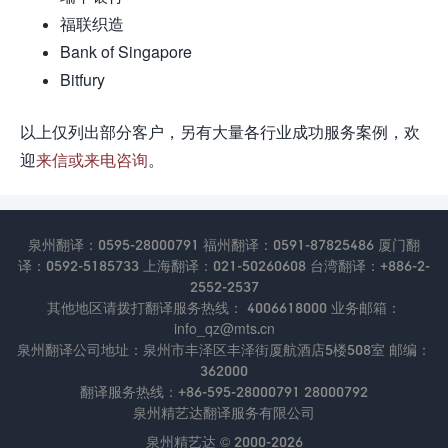
福联织造
Bank of Singapore
Bitfury
以上仅列出部分客户，另有大量各行业成功服务案例，欢
迎
来信或来电咨询
。
泉州翻译：0595-28000791 福州翻译：0591-87825486 厦门翻
译：0592-5185733 上海翻译：021-50260608 台湾翻译：+886-2-
2552-2537
其他地区请拨打翻译服务热线： 4006618000 业务邮箱：
info_qz@mts.cn
泉州翻译公司地址：泉州市丰泽区丰泽街厦航酒店5楼508室 邮编：
362000
翻译服务热线：+86-595-28000791 28000792
泉州精艺达翻译服务有限公司
泉州精艺达 © 2000-2026