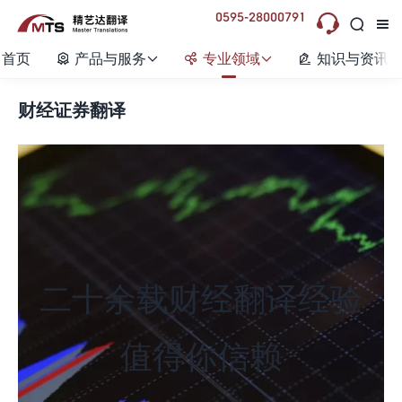
0595-28000791



首页
产品与服务
专业领域
知识与资讯






财经证券翻译
二十余载财经翻译经验
值得你信赖