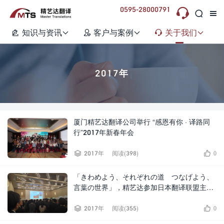
0595-28000791



知识与资讯
客户与案例
关于我们






2017年
厦门精艺达翻译公司举行 “感恩有你 · 译路同
行”2017年新春年会


2017年
阅读(398)
0
「きわめよう、それぞれの道 つなげよう、
言葉の世界」，精艺达参加日本翻译联盟主办
的第27届JTF翻译大会


2017年
阅读(355)
0