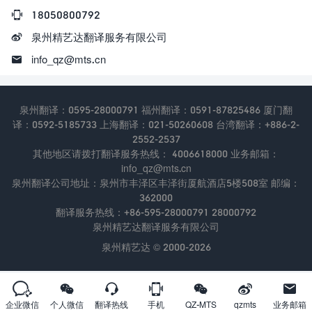

18050800792

泉州精艺达翻译服务有限公司

info_qz@mts.cn
泉州翻译：0595-28000791 福州翻译：0591-87825486 厦门翻
译：0592-5185733 上海翻译：021-50260608 台湾翻译：+886-2-
2552-2537
其他地区请拨打翻译服务热线： 4006618000 业务邮箱：
info_qz@mts.cn
泉州翻译公司地址：泉州市丰泽区丰泽街厦航酒店5楼508室 邮编：
362000
翻译服务热线：+86-595-28000791 28000792
泉州精艺达翻译服务有限公司
泉州精艺达 © 2000-2026







企业微信
个人微信
翻译热线
手机
QZ-MTS
qzmts
业务邮箱