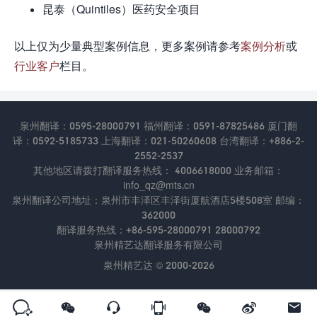
昆泰（Quintiles）医药安全项目
以上仅为少量典型案例信息，更多案例请参考
案例分析
或
行业客户
栏目。
泉州翻译：0595-28000791 福州翻译：0591-87825486 厦门翻
译：0592-5185733 上海翻译：021-50260608 台湾翻译：+886-2-
2552-2537
其他地区请拨打翻译服务热线： 4006618000 业务邮箱：
info_qz@mts.cn
泉州翻译公司地址：泉州市丰泽区丰泽街厦航酒店5楼508室 邮编：
362000
翻译服务热线：+86-595-28000791 28000792
泉州精艺达翻译服务有限公司
泉州精艺达 © 2000-2026






