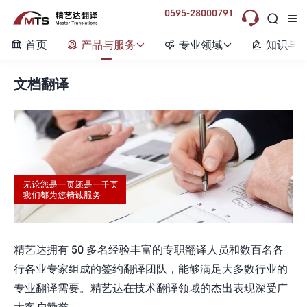
0595-28000791



首页
产品与服务
专业领域
知识与






文档翻译
精艺达拥有 50 多名经验丰富的专职翻译人员和数百名各
行各业专家组成的签约翻译团队，能够满足大多数行业的
专业翻译需要。精艺达在技术翻译领域的杰出表现深受广
大客户赞誉。